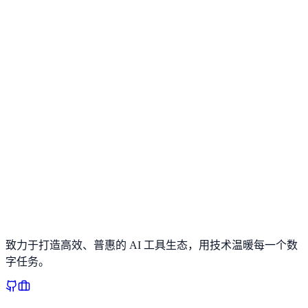
苏州 ·
繁花科技
星汉街5号腾飞新苏坊5号楼
Headquarters
31.309767° N, 120.681483° E
在地图中查看
致力于打造高效、普惠的 AI 工具生态，用技术温暖每一个数
字任务。