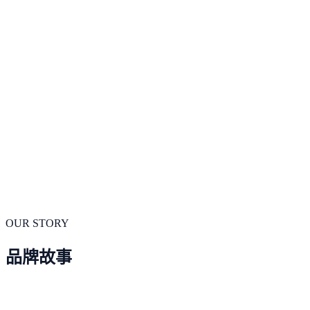
垂直领域
多款产品
Top
1
音乐畅销榜
Top
10
工具畅销榜
Top
100
OUR STORY
品牌故事