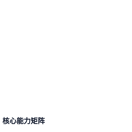
SYSTEM_ACTIVE // 0x4F2
ACTIVE
98.4%
Efficiency
Initialize Protocol
核心能力矩阵